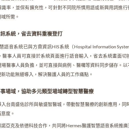
辨識率，並保有擴充性，可針對不同院所慣用語或新興用詞進行
場域所需。
資訊系統，省去資料重複登打
慧語音系統已與方鼎資訊HIS系統（Hospital Information Sy
，醫事人員可直接於系統頁面進行語音輸入，省去系統畫面切
現場醫事人員負擔，並可直接與病例、醫囑等資料同步儲存。以
現新功能無縫導入，解決醫護人員的工作痛點。
醫事場域，協助多元類型場域轉型智慧醫療
導入台南盛佑診所與敏盛智醫城，帶動智慧醫療的創新應用，同時也
滿意度。
諾亞克及依德科技合作，共同將Hermes醫護智慧語音系統推