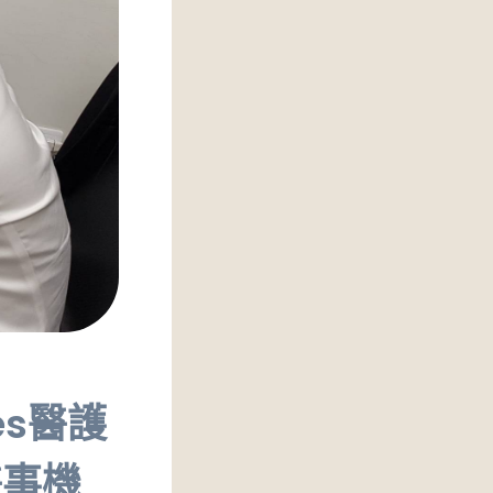
es醫護
醫事機