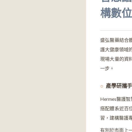
構數位
盛弘醫藥結合
護大健康領域的
現場大量的資
一步。
產學研攜
Hermes醫
搭配體系近百
習，建構醫護
有別於市面上一