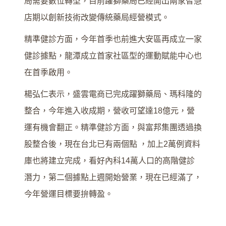
局需要數位轉型，目前躍獅藥局已經開出兩家智慧
店期以創新技術改變傳統藥局經營模式。
精準健診方面，今年首季也前進大安區再成立一家
健診據點，龍潭成立首家社區型的運動賦能中心也
在首季啟用。
楊弘仁表示，盛雲電商已完成躍獅藥局、瑪科隆的
整合，今年進入收成期，營收可望達18億元，營
運有機會翻正。精準健診方面，與富邦集團透過換
股整合後，現在台北已有兩個點 ，加上2萬例資料
庫也將建立完成，看好內科14萬人口的高階健診
潛力，第二個據點上週開始營業，現在已經滿了，
今年營運目標要拚轉盈。