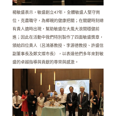
楊敏盛表示，敏盛創立47年，全體敏盛人堅守崗
位，克盡職守，為鄉親的健康把關；在關鍵時刻總
有貴人適時出現，幫助敏盛在大風大浪間穩健前
進；因此在活動中我們特別製作了四面敏盛獎章，
頒給四位貴人（呂鴻基教授、李源德教授、許盛信
副董事長及鄭文燦市長），以表達他們多年來對敏
盛的卓越指導與貢獻的尊崇與感激。